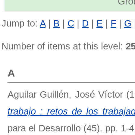
Gro
Jump to:
A
|
B
|
C
|
D
|
E
|
F
|
G
Number of items at this level:
2
A
Aguilar Guillén, José Víctor
(
trabajo : retos de los trabaja
para el Desarrollo (45). pp. 1-4