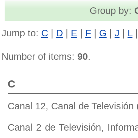
Group by:
Jump to:
C
|
D
|
E
|
F
|
G
|
J
|
L
Number of items:
90
.
C
Canal 12, Canal de Televisión
Canal 2 de Televisión, Inform