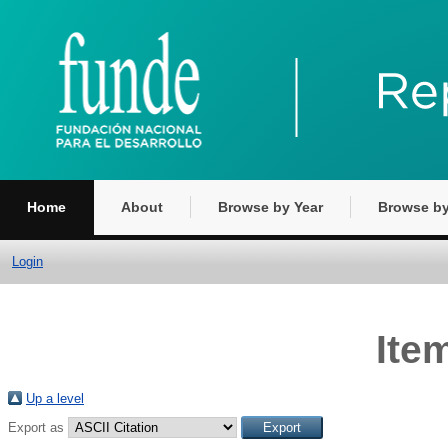
Home
About
Browse by Year
Browse by
Login
Ite
Up a level
Export as