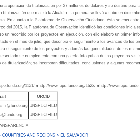
una operación de titularización por $7 millones de dólares y se destinó para la
a titularización que realizó la Alcaldía. La primera se llevó a cabo en diciem
dora. En cuanto a la Plataforma de Observación Ciudadana, ésta se encuentra
rzo del 2015, la Plataforma de Observación identificó las condiciones iniciale
o un recorrido por los proyectos en ejecución, con ello elaboró un primer inf
do en el mes de julio, que describía el seguimiento a los avances de los pro
para el seguimiento de los proyectos y además las generalidades de los mismo
resentado se complementa con una galería fotográfica de los proyectos visita
de titularización; se incorporan dificultades, conclusiones y algunas recomen
epo.funde.org/1131/ ●http://www.repo.funde.org/1522/ ●http://www.repo.funde.
ail
ORCID
esini@funde.org
UNSPECIFIED
es@funde.org
UNSPECIFIED
ANSPARENCIA.
> COUNTRIES AND REGIONS > EL SALVADOR