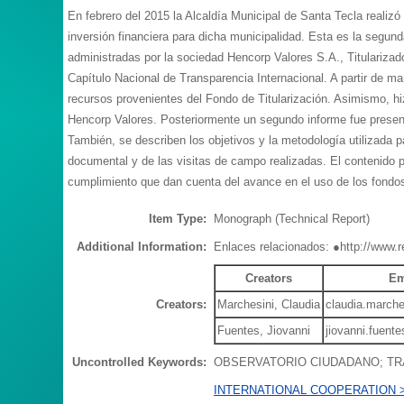
En febrero del 2015 la Alcaldía Municipal de Santa Tecla realizó 
inversión financiera para dicha municipalidad. Esta es la segund
administradas por la sociedad Hencorp Valores S.A., Titulariza
Capítulo Nacional de Transparencia Internacional. A partir de ma
recursos provenientes del Fondo de Titularización. Asimismo, hiz
Hencorp Valores. Posteriormente un segundo informe fue presenta
También, se describen los objetivos y la metodología utilizada 
documental y de las visitas de campo realizadas. El contenido p
cumplimiento que dan cuenta del avance en el uso de los fondos 
Item Type:
Monograph (Technical Report)
Additional Information:
Enlaces relacionados: ●http://www.r
Creators
Em
Creators:
Marchesini, Claudia
claudia.march
Fuentes, Jiovanni
jiovanni.fuent
Uncontrolled Keywords:
OBSERVATORIO CIUDADANO; TR
INTERNATIONAL COOPERATION 