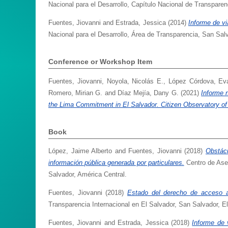
Nacional para el Desarrollo, Capítulo Nacional de Transparen
Fuentes, Jiovanni
and
Estrada, Jessica
(2014)
Informe de vi
Nacional para el Desarrollo, Área de Transparencia, San Sal
Conference or Workshop Item
Fuentes, Jiovanni
,
Noyola, Nicolás E.
,
López Córdova, Ev
Romero, Mirian G.
and
Díaz Mejía, Dany G.
(2021)
Informe 
the Lima Commitment in El Salvador. Citizen Observatory of
Book
López, Jaime Alberto
and
Fuentes, Jiovanni
(2018)
Obstácu
información pública generada por particulares.
Centro de Ases
Salvador, América Central.
Fuentes, Jiovanni
(2018)
Estado del derecho de acceso a 
Transparencia Internacional en El Salvador, San Salvador, El
Fuentes, Jiovanni
and
Estrada, Jessica
(2018)
Informe de 