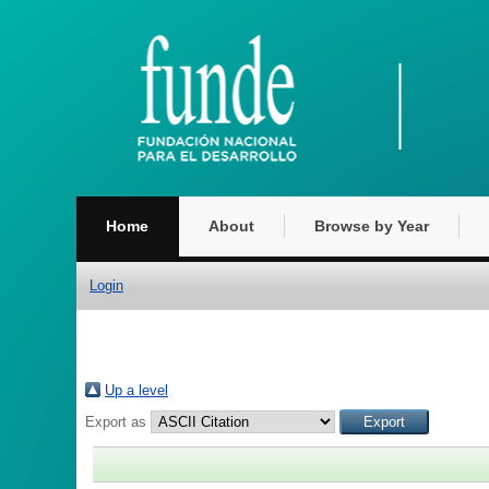
Home
About
Browse by Year
Login
Up a level
Export as