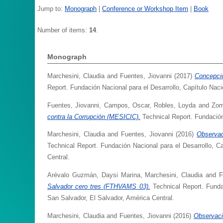
Jump to:
Monograph
|
Conference or Workshop Item
|
Book
Number of items:
14
.
Monograph
Marchesini, Claudia
and
Fuentes, Jiovanni
(2017)
Concepcio
Report. Fundación Nacional para el Desarrollo, Capítulo Naci
Fuentes, Jiovanni
,
Campos, Oscar
,
Robles, Loyda
and
Zom
contra la Corrupción (MESICIC).
Technical Report. Fundación 
Marchesini, Claudia
and
Fuentes, Jiovanni
(2016)
Observac
Technical Report. Fundación Nacional para el Desarrollo, Ca
Central.
Arévalo Guzmán, Daysi Marina
,
Marchesini, Claudia
and
F
Salvador cero tres (FTHVAMS 03).
Technical Report. Fundac
San Salvador, El Salvador, América Central.
Marchesini, Claudia
and
Fuentes, Jiovanni
(2016)
Observaci