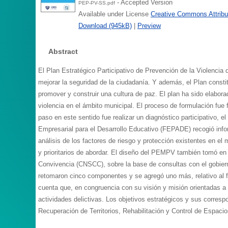
- Accepted Version
PEP-PV-SS.pdf
Available under License
Creative Commons Attribu
Download (945kB)
|
Preview
Abstract
El Plan Estratégico Participativo de Prevención de la Violencia
mejorar la seguridad de la ciudadanía. Y además, el Plan consti
promover y construir una cultura de paz. El plan ha sido elabor
violencia en el ámbito municipal. El proceso de formulación fue
paso en este sentido fue realizar un diagnóstico participativo, 
Empresarial para el Desarrollo Educativo (FEPADE) recogió inform
análisis de los factores de riesgo y protección existentes en el 
y prioritarios de abordar. El diseño del PEMPV también tomó en
Convivencia (CNSCC), sobre la base de consultas con el gobierno
retomaron cinco componentes y se agregó uno más, relativo al f
cuenta que, en congruencia con su visión y misión orientadas a c
actividades delictivas. Los objetivos estratégicos y sus corresp
Recuperación de Territorios, Rehabilitación y Control de Espac