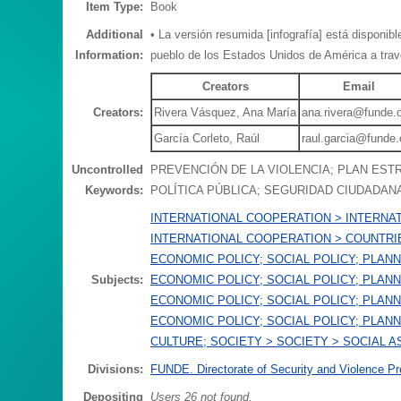
Item Type:
Book
Additional
• La versión resumida [infografía] está disponib
Information:
pueblo de los Estados Unidos de América a trav
Creators
Email
Creators:
Rivera Vásquez, Ana María
ana.rivera@funde.
García Corleto, Raúl
raul.garcia@funde.
Uncontrolled
PREVENCIÓN DE LA VIOLENCIA; PLAN EST
Keywords:
POLÍTICA PÚBLICA; SEGURIDAD CIUDADAN
INTERNATIONAL COOPERATION > INTERNAT
INTERNATIONAL COOPERATION > COUNTRI
ECONOMIC POLICY; SOCIAL POLICY; PLAN
Subjects:
ECONOMIC POLICY; SOCIAL POLICY; PLAN
ECONOMIC POLICY; SOCIAL POLICY; PLAN
ECONOMIC POLICY; SOCIAL POLICY; PLAN
CULTURE; SOCIETY > SOCIETY > SOCIAL 
Divisions:
FUNDE. Directorate of Security and Violence Pr
Depositing
Users 26 not found.