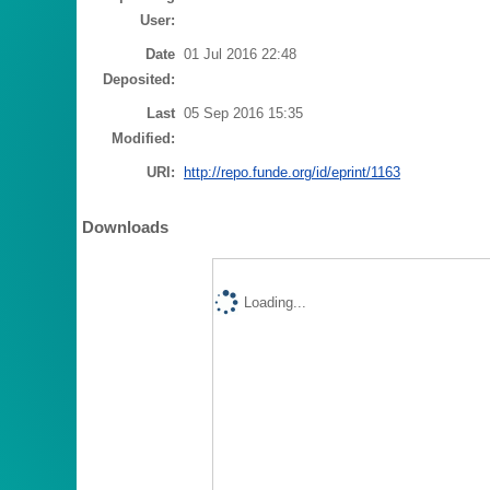
User:
Date
01 Jul 2016 22:48
Deposited:
Last
05 Sep 2016 15:35
Modified:
URI:
http://repo.funde.org/id/eprint/1163
Downloads
Loading...