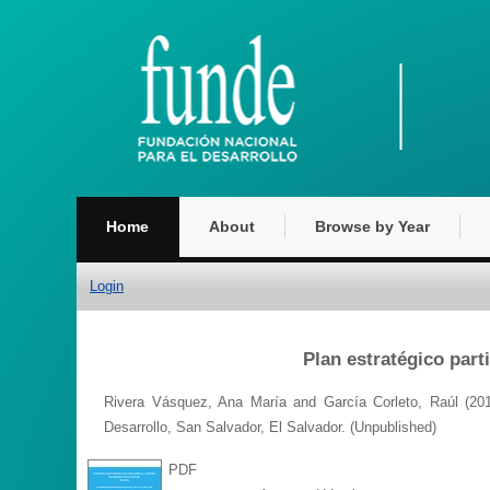
Home
About
Browse by Year
Login
Plan estratégico part
Rivera Vásquez, Ana María
and
García Corleto, Raúl
(20
Desarrollo, San Salvador, El Salvador. (Unpublished)
PDF