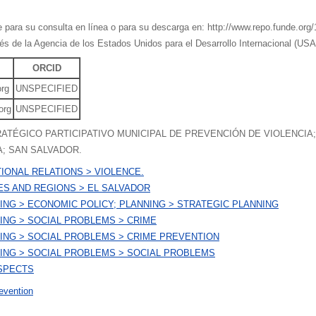
le para su consulta en línea o para su descarga en: http://www.repo.funde.org
és de la Agencia de los Estados Unidos para el Desarrollo Internacional (US
ORCID
org
UNSPECIFIED
org
UNSPECIFIED
RATÉGICO PARTICIPATIVO MUNICIPAL DE PREVENCIÓN DE VIOLENCIA
A; SAN SALVADOR.
IONAL RELATIONS > VIOLENCE.
ES AND REGIONS > EL SALVADOR
NING > ECONOMIC POLICY; PLANNING > STRATEGIC PLANNING
NING > SOCIAL PROBLEMS > CRIME
NING > SOCIAL PROBLEMS > CRIME PREVENTION
NING > SOCIAL PROBLEMS > SOCIAL PROBLEMS
ASPECTS
evention