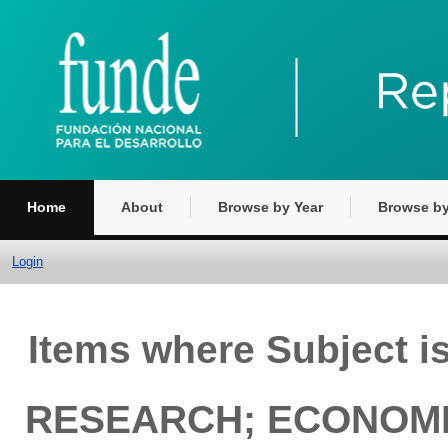
Home
About
Browse by Year
Browse by
Login
Items where Subject
RESEARCH; ECONOMI