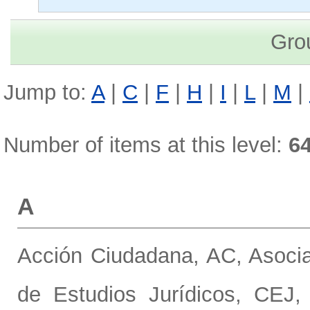
Gro
Jump to:
A
|
C
|
F
|
H
|
I
|
L
|
M
|
Number of items at this level:
6
A
Acción Ciudadana, AC
,
Asoci
de Estudios Jurídicos, CEJ