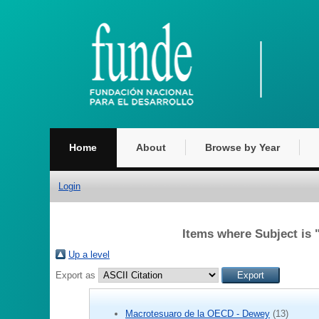
Home
About
Browse by Year
Login
Items where Subject 
Up a level
Export as
Macrotesuaro de la OECD - Dewey
(13)