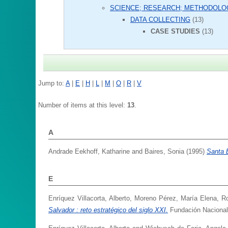
SCIENCE; RESEARCH; METHODOLO
DATA COLLECTING
(13)
CASE STUDIES
(13)
Jump to:
A
|
E
|
H
|
L
|
M
|
O
|
R
|
V
Number of items at this level:
13
.
A
Andrade Eekhoff, Katharine
and
Baires, Sonia
(1995)
Santa 
E
Enríquez Villacorta, Alberto
,
Moreno Pérez, María Elena
,
Ro
Salvador : reto estratégico del siglo XXI.
Fundación Nacional 