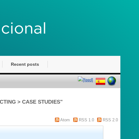
Recent posts
ECTING > CASE STUDIES"
Atom
RSS 1.0
RSS 2.0