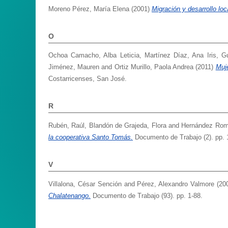
Moreno Pérez, María Elena
(2001)
Migración y desarrollo lo
O
Ochoa Camacho, Alba Leticia
,
Martínez Díaz, Ana Iris
,
Gu
Jiménez, Mauren
and
Ortiz Murillo, Paola Andrea
(2011)
Muje
Costarricenses, San José.
R
Rubén, Raúl
,
Blandón de Grajeda, Flora
and
Hernández Rom
la cooperativa Santo Tomás.
Documento de Trabajo (2). pp. 
V
Villalona, César Sención
and
Pérez, Alexandro Valmore
(20
Chalatenango.
Documento de Trabajo (93). pp. 1-88.