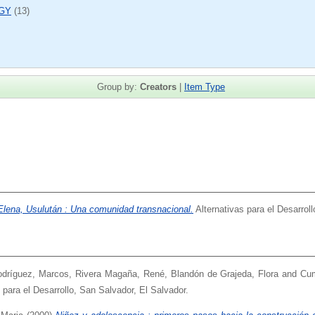
GY
(13)
Group by:
Creators
|
Item Type
Elena, Usulután : Una comunidad transnacional.
Alternativas para el Desarrol
dríguez, Marcos
,
Rivera Magaña, René
,
Blandón de Grajeda, Flora
and
Cum
para el Desarrollo, San Salvador, El Salvador.