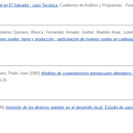
cal en El Salvador : caso Tecoluca.
Cuadernos de Análisis y Propuestas . Funda
tiérrez Quintero, Blanca
,
Fernández Amador, Grettel
,
Madden Arias, Lidie
res rurales, tierra y producción : participación de mujeres rurales en cadenas
ero, Pedro Juan
(1992)
Modelos de cooperativismo agropecuario alternativo 
1-15.
00)
Inversión de los diversos agentes en el desarrollo local. Estudio de ca