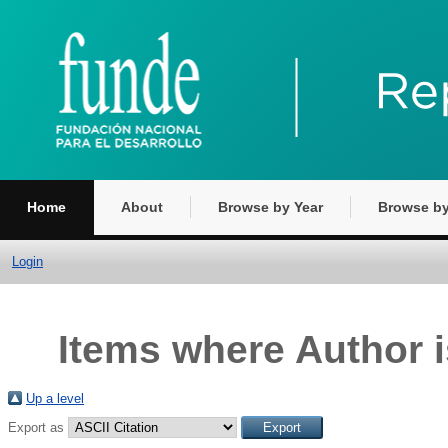
Home
About
Browse by Year
Browse by
Login
Items where Author i
Up a level
Export as