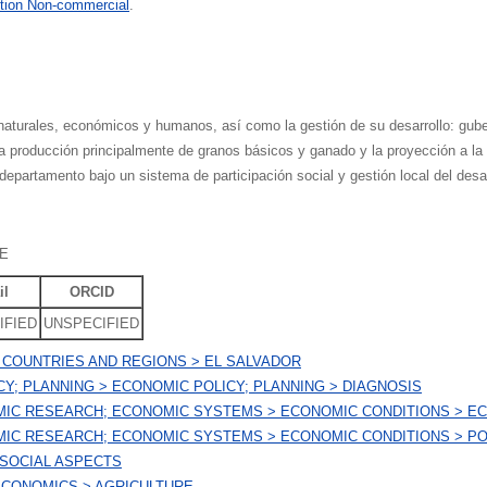
tion Non-commercial
.
naturales, económicos y humanos, así como la gestión de su desarrollo: gub
la producción principalmente de granos básicos y ganado y la proyección a la 
departamento bajo un sistema de participación social y gestión local del desar
RE
il
ORCID
IFIED
UNSPECIFIED
 COUNTRIES AND REGIONS > EL SALVADOR
CY; PLANNING > ECONOMIC POLICY; PLANNING > DIAGNOSIS
MIC RESEARCH; ECONOMIC SYSTEMS > ECONOMIC CONDITIONS > E
MIC RESEARCH; ECONOMIC SYSTEMS > ECONOMIC CONDITIONS > P
 SOCIAL ASPECTS
ECONOMICS > AGRICULTURE