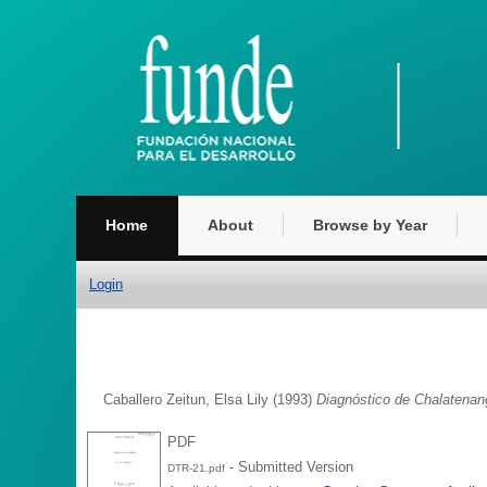
Home
About
Browse by Year
Login
Caballero Zeitun, Elsa Lily
(1993)
Diagnóstico de Chalatenan
PDF
- Submitted Version
DTR-21.pdf