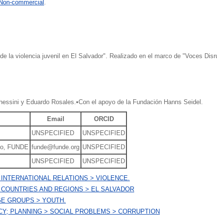
 Non-commercial
.
de la violencia juvenil en El Salvador". Realizado en el marco de "Voces Disr
essini y Eduardo Rosales.•Con el apoyo de la Fundación Hanns Seidel.
Email
ORCID
UNSPECIFIED
UNSPECIFIED
llo, FUNDE
funde@funde.org
UNSPECIFIED
UNSPECIFIED
UNSPECIFIED
INTERNATIONAL RELATIONS > VIOLENCE.
 COUNTRIES AND REGIONS > EL SALVADOR
E GROUPS > YOUTH.
CY; PLANNING > SOCIAL PROBLEMS > CORRUPTION