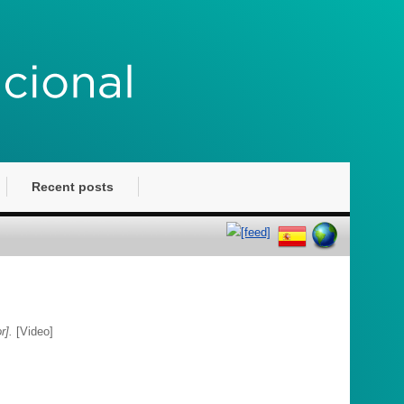
Recent posts
r].
[Video]