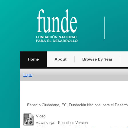
Home
About
Browse by Year
Login
Espacio Ciudadano, EC
,
Fundación Nacional para el Desarr
Video
- Published Version
V-Viol-SV.mp4