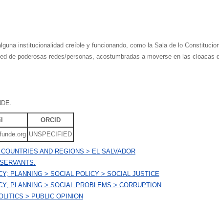
una institucionalidad creíble y funcionando, como la Sala de lo Constituciona
ed de poderosas redes/personas, acostumbradas a moverse en las cloacas de l
NDE.
l
ORCID
funde.org
UNSPECIFIED
 COUNTRIES AND REGIONS > EL SALVADOR
 SERVANTS.
Y; PLANNING > SOCIAL POLICY > SOCIAL JUSTICE
CY; PLANNING > SOCIAL PROBLEMS > CORRUPTION
LITICS > PUBLIC OPINION