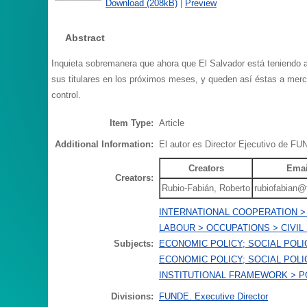
Download (208kB)
|
Preview
Abstract
Inquieta sobremanera que ahora que El Salvador está teniendo alg
sus titulares en los próximos meses, y queden así éstas a merc
control.
Item Type:
Article
Additional Information:
El autor es Director Ejecutivo de FU
Creators
Emai
Creators:
Rubio-Fabián, Roberto
rubiofabian@
INTERNATIONAL COOPERATION >
LABOUR > OCCUPATIONS > CIVIL
Subjects:
ECONOMIC POLICY; SOCIAL POLIC
ECONOMIC POLICY; SOCIAL POLI
INSTITUTIONAL FRAMEWORK > PO
Divisions:
FUNDE. Executive Director