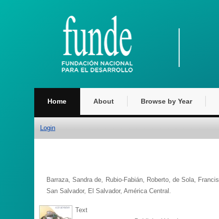
Home
About
Browse by Year
Login
Barraza, Sandra de
,
Rubio-Fabián, Roberto
,
de Sola, Franci
San Salvador, El Salvador, América Central.
Text