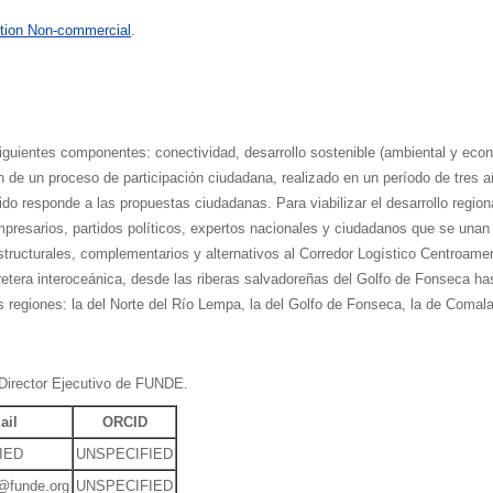
tion Non-commercial
.
iguientes componentes: conectividad, desarrollo sostenible (ambiental y econ
ón de un proceso de participación ciudadana, realizado en un período de tre
ido responde a las propuestas ciudadanas. Para viabilizar el desarrollo regi
 empresarios, partidos políticos, expertos nacionales y ciudadanos que se un
tructurales, complementarios y alternativos al Corredor Logístico Centroamer
arretera interoceánica, desde las riberas salvadoreñas del Golfo de Fonseca
es regiones: la del Norte del Río Lempa, la del Golfo de Fonseca, la de Comal
 Director Ejecutivo de FUNDE.
ail
ORCID
IED
UNSPECIFIED
n@funde.org
UNSPECIFIED