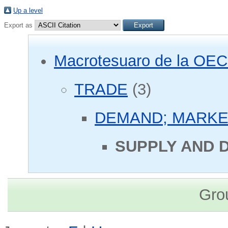
Up a level
Export as
Macrotesuaro de la OE
TRADE
(3)
DEMAND; MARKE
SUPPLY AND 
Gro