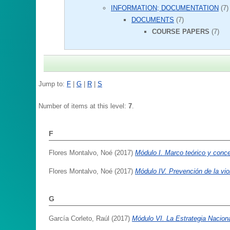
INFORMATION; DOCUMENTATION
(7)
DOCUMENTS
(7)
COURSE PAPERS
(7)
Jump to:
F
|
G
|
R
|
S
Number of items at this level:
7
.
F
Flores Montalvo, Noé
(2017)
Módulo I. Marco teórico y concep
Flores Montalvo, Noé
(2017)
Módulo IV. Prevención de la vio
G
García Corleto, Raúl
(2017)
Módulo VI. La Estrategia Nacion