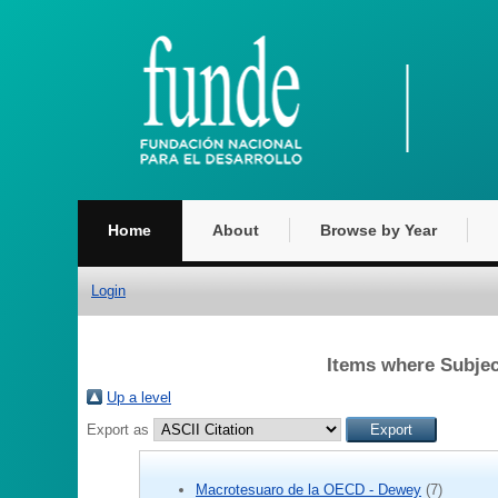
Home
About
Browse by Year
Login
Items where Sub
Up a level
Export as
Macrotesuaro de la OECD - Dewey
(7)