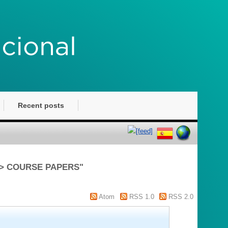
Recent posts
 > COURSE PAPERS"
Atom
RSS 1.0
RSS 2.0