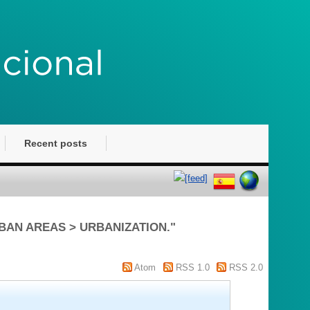
Recent posts
RBAN AREAS > URBANIZATION."
Atom
RSS 1.0
RSS 2.0