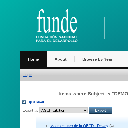
Home
About
Browse by Year
Login
Items where Subject is "D
Up a level
Export as
Macrotesuaro de la OECD - Dewey
(4)