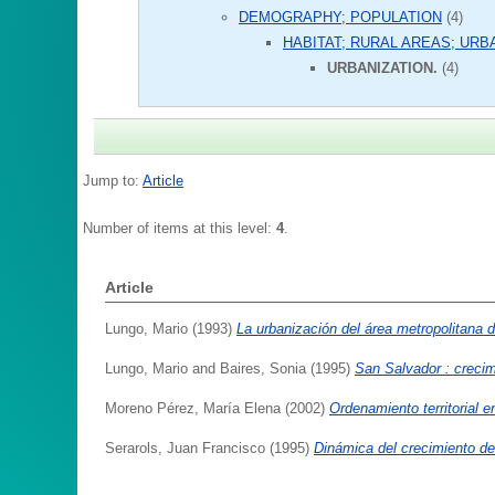
DEMOGRAPHY; POPULATION
(4)
HABITAT; RURAL AREAS; URB
URBANIZATION.
(4)
Jump to:
Article
Number of items at this level:
4
.
Article
Lungo, Mario
(1993)
La urbanización del área metropolitana d
Lungo, Mario
and
Baires, Sonia
(1995)
San Salvador : crecim
Moreno Pérez, María Elena
(2002)
Ordenamiento territorial e
Serarols, Juan Francisco
(1995)
Dinámica del crecimiento de