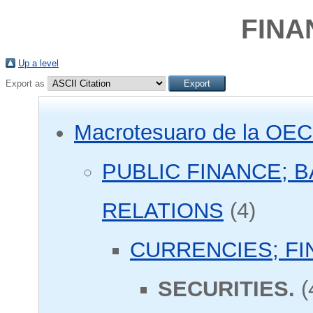
FINA
Up a level
Export as
Macrotesuaro de la OE
PUBLIC FINANCE; 
RELATIONS
(4)
CURRENCIES; FI
SECURITIES.
(