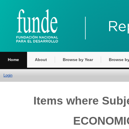
Home
About
Browse by Year
Browse by
Login
Items where Sub
ECONOMIC