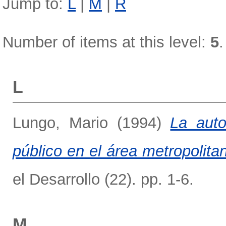
Jump to:
L
|
M
|
R
Number of items at this level:
5
.
L
Lungo, Mario
(1994)
La auto
público en el área metropolit
el Desarrollo (22). pp. 1-6.
M