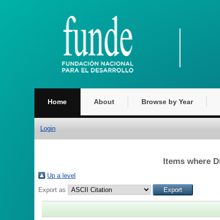
Home
About
Browse by Year
Login
Items where Di
Up a level
Export as