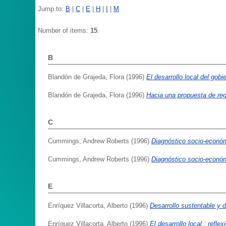
Jump to:
B
|
C
|
E
|
H
|
I
|
M
Number of items:
15
.
B
Blandón de Grajeda, Flora
(1996)
El desarrollo local del gobi
Blandón de Grajeda, Flora
(1996)
Hacia una propuesta de reg
C
Cummings, Andrew Roberts
(1996)
Diagnóstico socio-económ
Cummings, Andrew Roberts
(1996)
Diagnóstico socio-económ
E
Enríquez Villacorta, Alberto
(1996)
Desarrollo sustentable y d
Enríquez Villacorta, Alberto
(1996)
El desarrollo local : refle