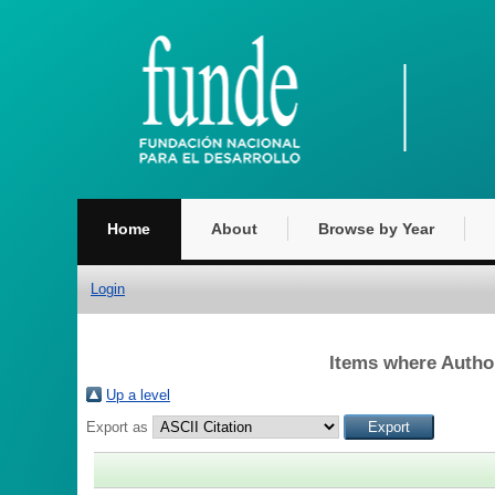
Home
About
Browse by Year
Login
Items where Author
Up a level
Export as