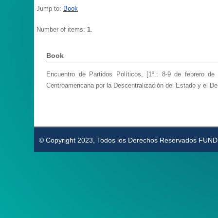
Jump to:
Book
Number of items:
1
.
Book
Encuentro de Partidos Políticos, [1º.: 8-9 de febrero d
Centroamericana por la Descentralización del Estado y el D
© Copyright 2023, Todos los Derechos Reservados FUN