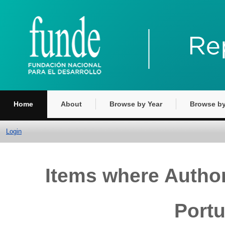
Home
About
Browse by Year
Browse by
Login
Items where Author
Port