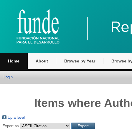
Home
About
Browse by Year
Browse by
Login
Items where Autho
Up a level
Export as