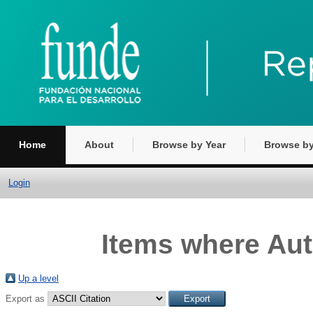
Home
About
Browse by Year
Browse by
Login
Items where Aut
Up a level
Export as