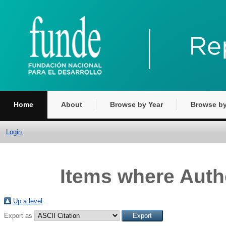
Home
About
Browse by Year
Browse by
Login
Items where Autho
Up a level
Export as