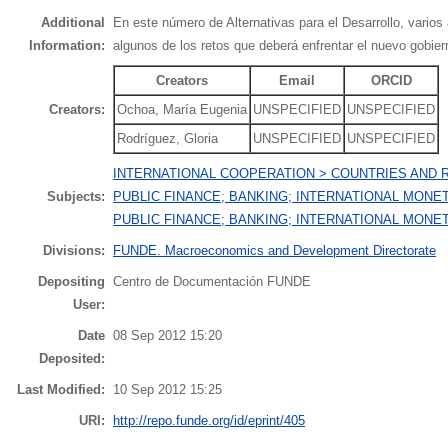
Additional
En este número de Alternativas para el Desarrollo, varios 
Information:
algunos de los retos que deberá enfrentar el nuevo gobie
Creators
Email
ORCID
Creators:
Ochoa, María Eugenia
UNSPECIFIED
UNSPECIFIED
Rodríguez, Gloria
UNSPECIFIED
UNSPECIFIED
INTERNATIONAL COOPERATION > COUNTRIES AND 
Subjects:
PUBLIC FINANCE; BANKING; INTERNATIONAL MONETA
PUBLIC FINANCE; BANKING; INTERNATIONAL MONE
Divisions:
FUNDE. Macroeconomics and Development Directorate
Depositing
Centro de Documentación FUNDE
User:
Date
08 Sep 2012 15:20
Deposited:
Last Modified:
10 Sep 2012 15:25
URI:
http://repo.funde.org/id/eprint/405