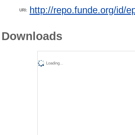
http://repo.funde.org/id/e
URI:
Downloads
Loading...