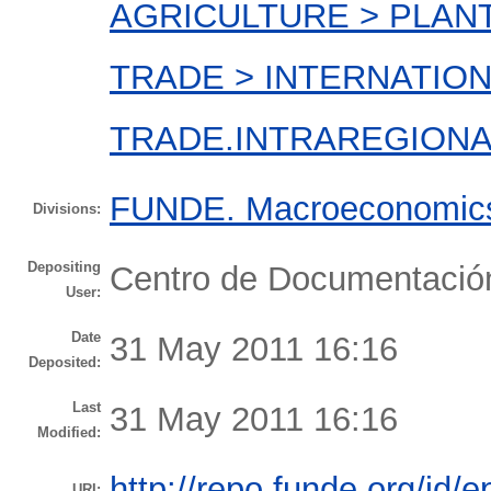
AGRICULTURE > PLAN
TRADE > INTERNATION
TRADE.INTRAREGIONA
FUNDE. Macroeconomics 
Divisions:
Depositing
Centro de Documentaci
User:
Date
31 May 2011 16:16
Deposited:
Last
31 May 2011 16:16
Modified:
http://repo.funde.org/id/e
URI: