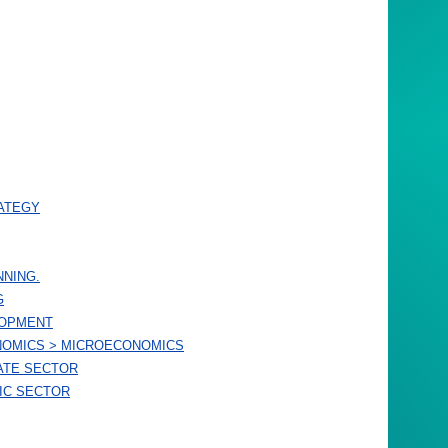
RATEGY
NNING.
G
LOPMENT
NOMICS > MICROECONOMICS
ATE SECTOR
IC SECTOR