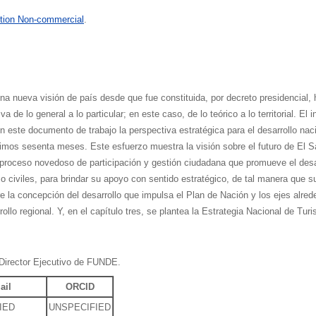
tion Non-commercial
.
na nueva visión de país desde que fue constituida, por decreto presidencial
 de lo general a lo particular; en este caso, de lo teórico a lo territorial. El
ste documento de trabajo la perspectiva estratégica para el desarrollo nacio
mos sesenta meses. Este esfuerzo muestra la visión sobre el futuro de El Sa
proceso novedoso de participación y gestión ciudadana que promueve el desarro
o civiles, para brindar su apoyo con sentido estratégico, de tal manera que s
la concepción del desarrollo que impulsa el Plan de Nación y los ejes alreded
llo regional. Y, en el capítulo tres, se plantea la Estrategia Nacional de Tur
 Director Ejecutivo de FUNDE.
ail
ORCID
IED
UNSPECIFIED