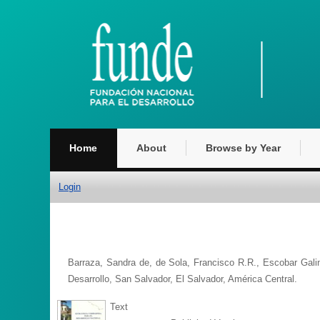
Home
About
Browse by Year
Login
Barraza, Sandra de
,
de Sola, Francisco R.R.
,
Escobar Gali
Desarrollo, San Salvador, El Salvador, América Central.
Text